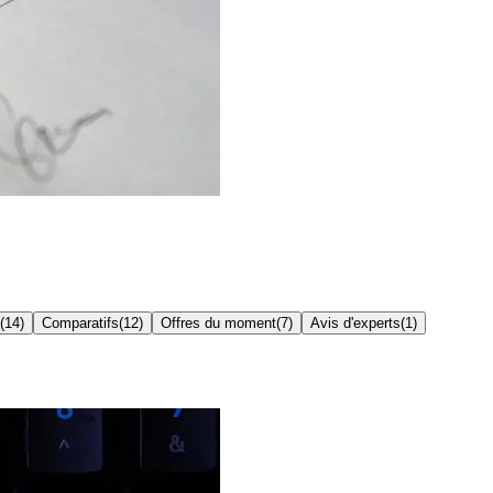
(
14
)
Comparatifs
(
12
)
Offres du moment
(
7
)
Avis d'experts
(
1
)