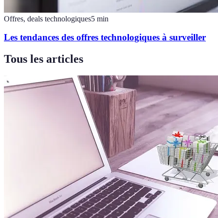
Offres, deals technologiques
5
min
Les tendances des offres technologiques à surveiller
Tous les articles