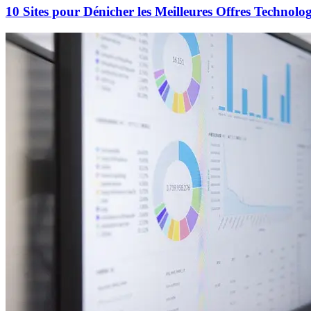
10 Sites pour Dénicher les Meilleures Offres Technolo