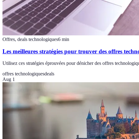
Offres, deals technologiques
6
min
Les meilleures stratégies pour trouver des offres techn
Utilisez ces stratégies éprouvées pour dénicher des offres technologi
offres technologiques
deals
Aug 1