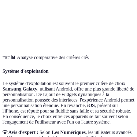
batterie
gamme S20+
avec iOS
avance
Large
Selon
Intégration
compatibilité
préférence
Écosystème
parfaite
avec divers
de
Apple
appareils
l'écosystème
### 📊 Analyse comparative des critères clés
Système d'exploitation
Le système d'exploitation est souvent le premier critère de choix.
Samsung Galaxy
, utilisant Android, offre une plus grande liberté de
personnalisation. De l'ajout de widgets dynamiques à la
personnalisation poussée des interfaces, l'expérience Android permet
une personnalisation étendue. En revanche,
iOS
, présent sur
l'iPhone, est réputé pour sa fluidité sans faille et sa sécurité robuste.
En conséquence, le choix entre ces appareils se fait souvent selon
l'engagement de l'utilisateur avec l'un ou l'autre système.
💡 Avis d'expert :
Selon
Les Numériques
, les utilisateurs avancés