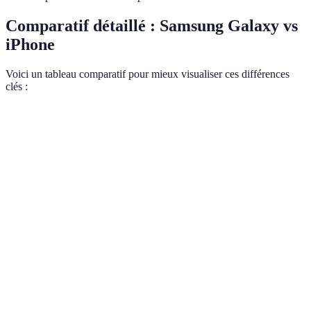
Comparatif détaillé : Samsung Galaxy vs
iPhone
Voici un tableau comparatif pour mieux visualiser ces différences
clés :
Critère
Samsung Galaxy
iPhone
Verdict
Android, plus
iOS,
Selon
Système
ouvert et
sécurisé et
préférence
d'exploitation
personnalisable
fluide
du système
Réputé
Qualité de
Excellentes
pour sa
Égalité,
l'appareil
performances en
fidélité des
selon usage
photo
basse lumière
couleurs
Meilleure
Batterie
Samsung,
Durée de la
autonomie sur la
optimisée
légère