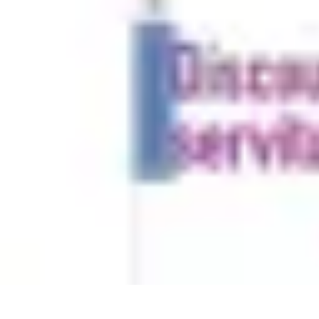
Techno Deal
Offres, deals technologiques
Offres du moment
Astuces
Tendances
Comp
Techno Deal