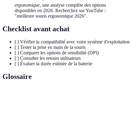
ergonomique
, une analyse complète des options
disponibles en 2026. Recherchez sur YouTube :
"meilleure souris ergonomique 2026".
Checklist avant achat
[ ] Vérifier la compatibilité avec votre système d'exploitation
[ ] Tester la prise en main de la souris
[ ] Comparer les options de sensibilité (DPI)
[ ] Consulter les retours utilisateurs
[ ] Évaluer la durée estimée de la batterie
Glossaire
Terme
Définition
Mesure de la sensibilité de la souris, impacte le
DPI
mouvement du curseur
Grip
Façon dont vous tenez la souris (palm, claw, fingertip)