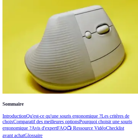
Sommaire
Introduction
Qu'est-ce qu'une souris ergonomique ?
Les critères de
choix
Comparatif des meilleures options
Pourquoi choisir une souris
ergonomique ?
Avis d'expert
FAQ
📺 Ressource Vidéo
Checklist
avant achat
Glossaire