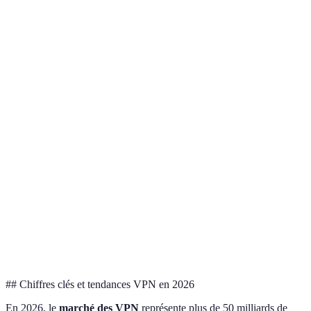
Critère
Option A (ExpressVPN)
Option B (NordVPN)
Sécurité
Cryptage AES-256
Protocoles NordLynx
Performances
Vitesse stable
Excellente vitesse
Compatibilité
5 appareils
6 appareils
Prix
12,95€/mois
11,95€/mois
## Chiffres clés et tendances VPN en 2026
En 2026, le
marché des VPN
représente plus de 50 milliards de