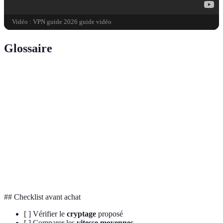
Vidéo : VPN guide 2026 guide vidéo
Glossaire
Terme
Définition
Cryptage
Méthode de sécurisation de données par chiffrage.
Ensemble de règles pour l'échange de données sur un
Protocole
réseau.
Ordinateur ou logiciel fournissant des services à un
Serveur
réseau
## Checklist avant achat
[ ] Vérifier le
cryptage
proposé
[ ] Comparer les
vitesse moyennes