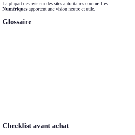
La plupart des avis sur des sites autoritaires comme
Les
Numériques
apportent une vision neutre et utile.
Glossaire
Terme
Définition
Technologie de traçage de rayons en temps réel
RTX
pour des graphismes améliorés.
Processus d'augmentation de la fréquence
Overclocking
d'horloge d'une carte graphique pour booster ses
performances.
Mémoire vive dédiée à une carte graphique,
VRAM
essentielle pour gérer les graphismes 3D.
Checklist avant achat