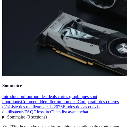
Sommaire
Introduction
Pourquoi les deals cartes graphiques sont
importants
Comment identifier un bon deal
Comparatif des critères
clés
Liste des meilleurs deals 2026
Études de cas et avis
d'utilisateurs
FAQ
Glossaire
Checklist avant achat
Sommaire
(
9
sections
)
En 2026, le marché des cartes graphiques continue de croître avec