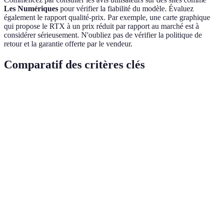
Les Numériques
pour vérifier la fiabilité du modèle. Évaluez
également le rapport qualité-prix. Par exemple, une carte graphique
qui propose le RTX à un prix réduit par rapport au marché est à
considérer sérieusement. N'oubliez pas de vérifier la politique de
retour et la garantie offerte par le vendeur.
Comparatif des critères clés
Critère
Option A
Option B
Option C
Verdict
Option
Performance
Haute
Moyenne
Basse
A
Option
Prix
Élevé
Modéré
Faible
B
Marque
NVIDIA
AMD
Intel
Variable
Option
Garantie
3 ans
2 ans
1 an
A