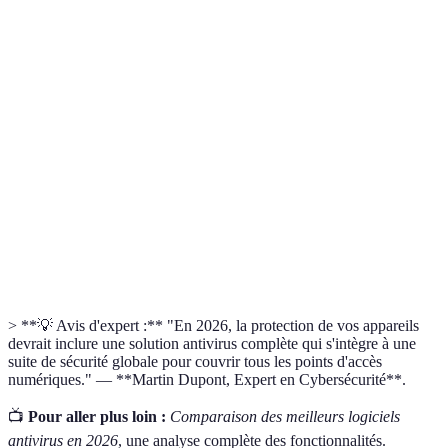
Terme
Définition
Tout logiciel conçu pour endommager ou nuire à un
Malware
système informatique.
Outil qui protège la vie privée en ligne en masquant
VPN
l'adresse IP et en cryptant le trafic Internet.
Technique d'usurpation d'identité où l'attaquant se fait
Phishing
passer pour une entité de confiance pour obtenir des
informations sensibles
> **💡 Avis d'expert :** "En 2026, la protection de vos appareils
devrait inclure une solution antivirus complète qui s'intègre à une
suite de sécurité globale pour couvrir tous les points d'accès
numériques." — **Martin Dupont, Expert en Cybersécurité**.
📺
Pour aller plus loin :
Comparaison des meilleurs logiciels
antivirus en 2026
, une analyse complète des fonctionnalités.