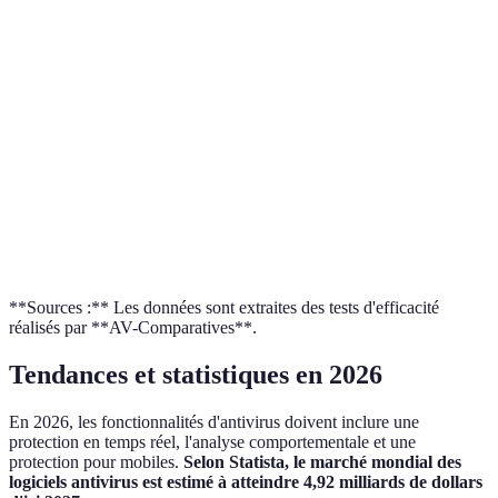
99.5%
98.6%
97.8%
détection
A
Impact
Option
Faible
Modéré
Élevé
système
A
Facilité
Très
Option
Bonne
Moyenne
d'utilisation
bonne
A
Option
Coût
Moyen
Haut
Bas
C
**Sources :** Les données sont extraites des tests d'efficacité
réalisés par **AV-Comparatives**.
Tendances et statistiques en 2026
En 2026, les fonctionnalités d'antivirus doivent inclure une
protection en temps réel, l'analyse comportementale et une
protection pour mobiles.
Selon Statista, le marché mondial des
logiciels antivirus est estimé à atteindre 4,92 milliards de dollars