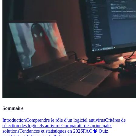
Sommaire
Introduction
Comprendre le rôle d'un logiciel antivirus
Critères de
sélection des logiciels antivirus
Comparatif des principales
solutions
Tendances et statistiques en 2026
FAQ
🧠 Quiz