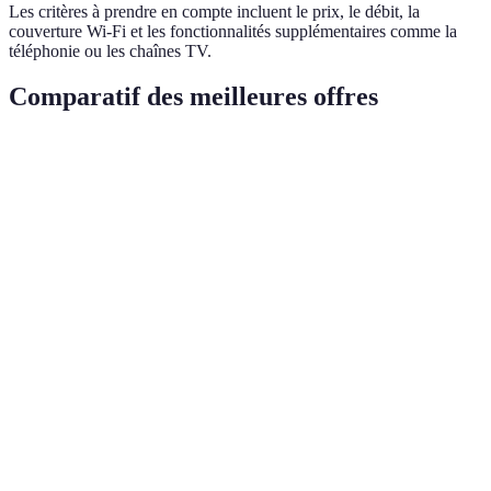
Les critères à prendre en compte incluent le prix, le débit, la
couverture Wi-Fi et les fonctionnalités supplémentaires comme la
téléphonie ou les chaînes TV.
Comparatif des meilleures offres
Critère
Offre A
Offre B
Offre C
Verdic
Offre 
Prix mensuel
29,99€
39,99€
49,99€
plus
rentabl
Jusqu'à
Jusqu'à
Jusqu'à 2
Offre 
Débit
500
1 Gbps
Gbps
meille
Mbps
Couverture
Bonne
Très bonne
Offre 
Moyenne
Wi-Fi
portée
portée
avanta
TV
TV +
Offre 