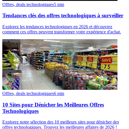
Offres, deals technologiques
5
min
Tendances clés des offres technologiques à surveiller
Explorez les tendances technologiques en 2026 et découvrez
comment ces offres peuvent transformer votre expérience d'achat.
Offres, deals technologiques
6
min
10 Sites pour Dénicher les Meilleures Offres
Technologiques
Explorez notre sélection des 10 meilleurs sites pour dénicher des
offres technologiques. Trouvez les meilleures affaires de 2026 !