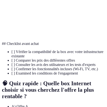
Fibre
Technologie d'accès Internet rapide via des fils de
optique
verre.
Quantité de données transférable par tel moyen,
Débit
mesurée en Gbps.
## Checklist avant achat
[ ] Vérifier la compatibilité de la box avec votre infrastructure
existante
[ ] Comparer les prix des différentes offres
[ ] Consulter les avis des utilisateurs et les tests d'experts
[ ] Confirmer les fonctionnalités incluses (Wi-Fi, TV, etc.)
[ ] Examined les conditions de l'engagement
🧠 Quiz rapide : Quelle box Internet
choisir si vous cherchez l'offre la plus
rentable ?
A) Offre A