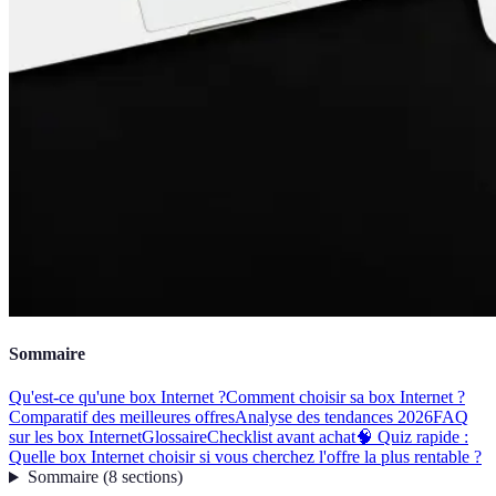
Sommaire
Qu'est-ce qu'une box Internet ?
Comment choisir sa box Internet ?
Comparatif des meilleures offres
Analyse des tendances 2026
FAQ
sur les box Internet
Glossaire
Checklist avant achat
🧠 Quiz rapide :
Quelle box Internet choisir si vous cherchez l'offre la plus rentable ?
Sommaire
(
8
sections
)