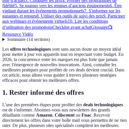
liste d'achats
3. Comparer les prix
4. Profiter des programmes de
fidélité
5. Se tourner vers les remises d’anciens équipements
6. Être
vigilant durant les événements promotionnels
7. S'informer sur les
garanties et retours
8. Utiliser des outils de suivi des prix
9. Participer
aux webinars et événements virtuels
10. Lire les conditions
d’utilisation des promotions
Checklist avant achat
Glossaire
📺
Ressource Vidéo
Sommaire
(
14
sections
)
Les
offres technologiques
sont sans aucun doute un moyen idéal
pour mettre à jour vos appareils tout en respectant votre budget. En
2026, la concurrence entre les marques est plus forte que jamais
avec l'émergence de nouvelles innovations. Ainsi, connaître les
meilleures pratiques pour profiter de ces deals devient crucial. Dans
cet article, nous allons vous guider à travers plusieurs stratégies
efficaces pour obtenir les meilleures offres.
1. Rester informé des offres
L'une des premières étapes pour profiter des
deals technologiques
est de s'informer. Abonnez-vous aux newsletters des grands
détaillants comme
Amazon
,
Cdiscount
ou
Fnac
. Recevoir
directement les offres dans votre boîte mail vous permettra de ne rien
rater. De plus, plusieurs sites spécialisés compilent les meilleures