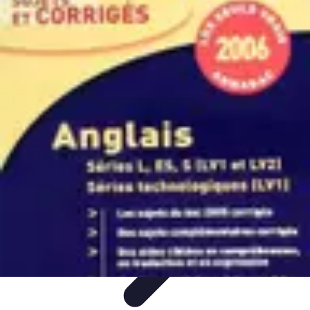
Techno Deal
Offres, deals technologiques
Offres du
moment
Astuces
Tendances
Comparatifs
Techno Deal