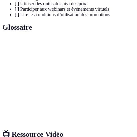
[ ] Utiliser des outils de suivi des prix
[ ] Participer aux webinars et événements virtuels
[ ] Lire les conditions d’utilisation des promotions
Glossaire
Terme
Définition
Promotion ou réduction sur un produit ou service
Offre
permettant d'acheter à un prix inférieur.
Montant total prévu pour réaliser des achats dans
Budget
une certaine période.
System permettant aux clients de gagner des
Programme
récompenses ou des réductions en échange de leurs
de fidélité
achats réguliers.
📺 Ressource Vidéo