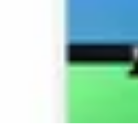
Techno Deal
Offres, deals technologiques
Offres du moment
Astuces
Tendances
Comp
Techno Deal