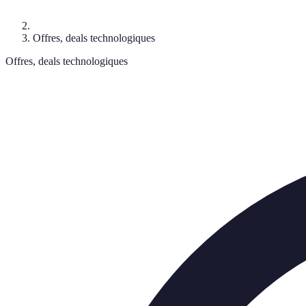
Offres, deals technologiques
Offres, deals technologiques