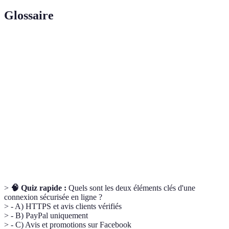
Glossaire
Terme
Définition
Technique de fraude pour récolter des
Hameçonnage
données personnelles
Protocole sécurisant la transmission des
HTTPS
données sur le web
Double
Procédé de vérification en deux étapes pour
authentification
sécuriser l'accès
>
🧠 Quiz rapide :
Quels sont les deux éléments clés d'une
connexion sécurisée en ligne ?
> - A) HTTPS et avis clients vérifiés
> - B) PayPal uniquement
> - C) Avis et promotions sur Facebook