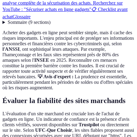
analyse complète de la sécurisation des achats. Recherchez sur
YouTube : "Sécuriser achats en ligne gadgets"
📋 Checklist avant
achat
Glossaire
Sommaire
(
9
sections
)
Acheter des gadgets en ligne peut sembler simple, mais il cache des
risques importants. L'enjeu principal est de protéger ses informations
personnelles et financières contre les cybercriminels qui, selon
l'ANSSI
, ont sophistiqué leurs attaques. Par exemple,
l'hameçonnage et les faux sites représentent près de 80% des
arnaques selon l'
INSEE
en 2025. Reconnaître ces menaces
constitue la première barrière contre les fraudes. Il est crucial de
rapporter toute activité suspecte et de vérifier régulièrement ses
relevés bancaires.
💡 Avis d'expert :
La prudence est essentielle,
particulièrement pendant les périodes de soldes ou d'offres spéciales
où les risques augmentent.
Évaluer la fiabilité des sites marchands
L'évaluation d'un site marchand est cruciale lors de l'achat de
gadgets en ligne. Un indicateur de confiance est la présence d'avis
clients vérifiés, souvent disponibles sur
Trustpilot
ou directement
sur le site. Selon
UFC-Que Choisir
, les sites fiables proposent aussi
des connexions sécurisées avec une URL débutant par "https". Les