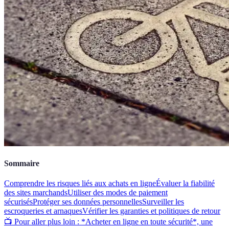
Sommaire
Comprendre les risques liés aux achats en ligne
Évaluer la fiabilité
des sites marchands
Utiliser des modes de paiement
sécurisés
Protéger ses données personnelles
Surveiller les
escroqueries et arnaques
Vérifier les garanties et politiques de retour
📺 Pour aller plus loin : *Acheter en ligne en toute sécurité*, une