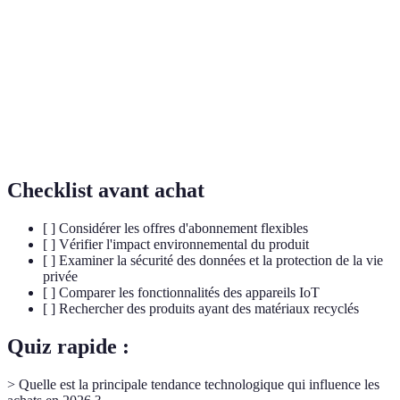
Internet des Objets, réseau d'appareils connectés qui
IoT
échangent des données.
Technologie sécurisée de stockage décentralisé
Blockchain
permettant d'enregistrer des données de manière
transparente.
Checklist avant achat
[ ] Considérer les offres d'abonnement flexibles
[ ] Vérifier l'impact environnemental du produit
[ ] Examiner la sécurité des données et la protection de la vie
privée
[ ] Comparer les fonctionnalités des appareils IoT
[ ] Rechercher des produits ayant des matériaux recyclés
Quiz rapide :
> Quelle est la principale tendance technologique qui influence les