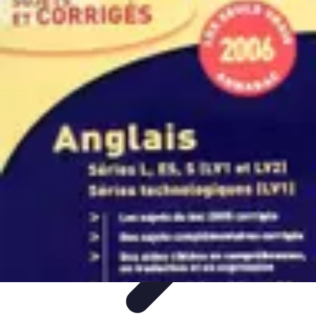
Techno Deal
Offres, deals technologiques
Offres du
moment
Astuces
Tendances
Comparatifs
Techno Deal