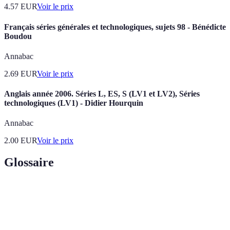
4.57
EUR
Voir le prix
Français séries générales et technologiques, sujets 98 - Bénédicte
Boudou
Annabac
2.69
EUR
Voir le prix
Anglais année 2006. Séries L, ES, S (LV1 et LV2), Séries
technologiques (LV1) - Didier Hourquin
Annabac
2.00
EUR
Voir le prix
Glossaire
Terme
Définition
Smart
Protocole informatique qui facilite, vérifie ou
Contracts
exécute un contrat automatiquement.