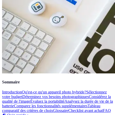
Sommaire
Introduction
Qu'est-ce qu'un appareil photo hybride?
Sélectionnez
votre budget
Déterminez vos besoins photographiques
Considérez la
qualité de l'image
Évaluez la portabilité
Analysez la durée de vie de la
batterie
Comparez les fonctionnalités supplémentaires
Tableau
comparatif des critères de choix
Glossaire
Checklist avant achat
FAQ