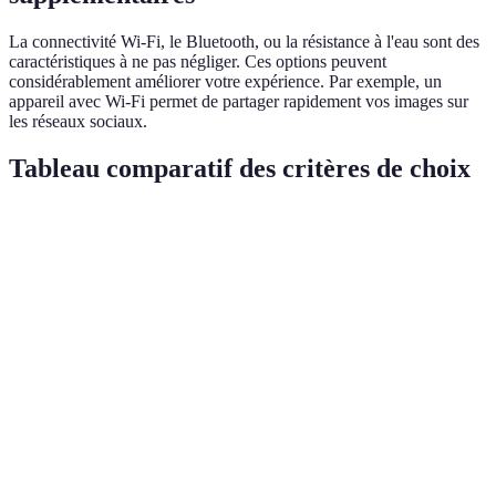
La connectivité Wi-Fi, le Bluetooth, ou la résistance à l'eau sont des
caractéristiques à ne pas négliger. Ces options peuvent
considérablement améliorer votre expérience. Par exemple, un
appareil avec Wi-Fi permet de partager rapidement vos images sur
les réseaux sociaux.
Tableau comparatif des critères de choix
Critère
Option A
Option B
Option C
Verdict
Option B
Moins de
1000 € à
Plus de
offre un
Budget
1000 €
2000 €
2000 €
bon
compromis
Plein
Type de
Plein
format
APS-C
Micro 4/3
capteur
format
pour la
qualité